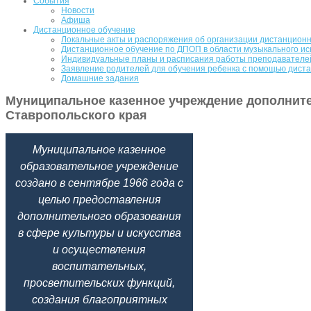
События
Новости
Афиша
Дистанционное обучение
Локальные акты и распоряжения об организации дистанционн
Дистанционное обучение по ДПОП в области музыкального ис
Индивидуальные планы и расписания работы преподавателе
Заявление родителей для обучения ребенка с помощью дист
Домашние задания
Муниципальное казенное учреждение дополните
Ставропольского края
Муниципальное казенное
образовательное учреждение
создано в сентябре 1966 года с
целью предоставления
дополнительного образования
в сфере культуры и искусства
и осуществления
воспитательных,
просветительских функций,
создания благоприятных