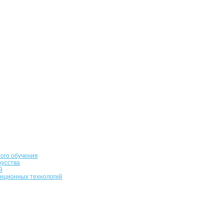
ого обучения
кусства
й
анционных технологий